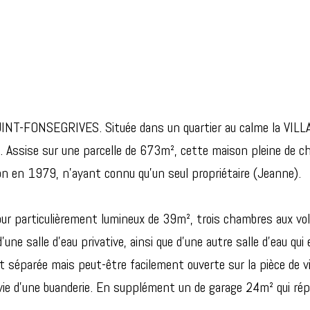
INT-FONSEGRIVES. Située dans un quartier au calme la VILL
 Assise sur une parcelle de 673m², cette maison pleine de c
n en 1979, n'ayant connu qu'un seul propriétaire (Jeanne).
éjour particulièrement lumineux de 39m², trois chambres aux v
e salle d'eau privative, ainsi que d'une autre salle d'eau qui 
t séparée mais peut-être facilement ouverte sur la pièce de vie
 suivie d'une buanderie. En supplément un de garage 24m² qui ré