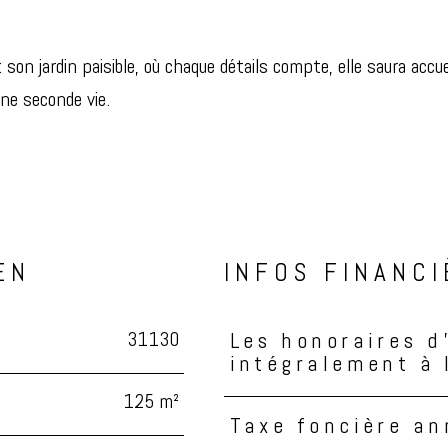
n jardin paisible, où chaque détails compte, elle saura accuei
une seconde vie.
EN
INFOS FINANC
31130
Les honoraires d
Caractéristiques
Valeurs
intégralement à 
125 m²
Taxe foncière an