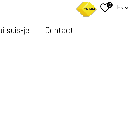
Langue
0
FR
i suis-je
Contact