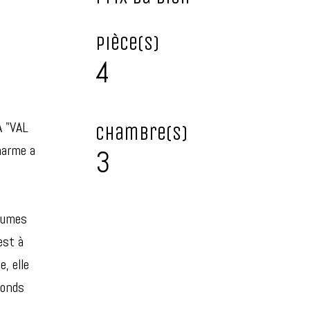
Pièce(s)
4
A "VAL
Chambre(s)
harme a
3
olumes
est à
, elle
ponds