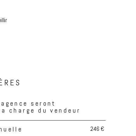
llir
IÈRES
'agence seront
la charge du vendeur
246 €
nuelle