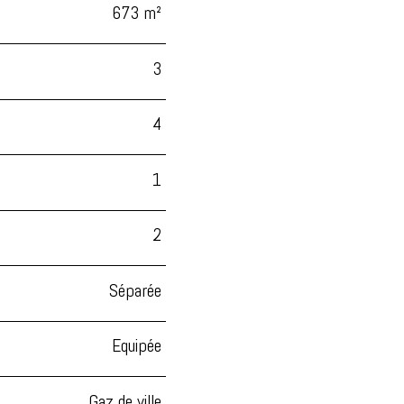
673 m²
3
4
1
2
Séparée
Equipée
Gaz de ville