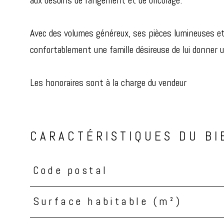
aux besoins de rangement et de bricolage.
Avec des volumes généreux, ses pièces lumineuses et so
confortablement une famille désireuse de lui donner 
Les honoraires sont à la charge du vendeur
CARACTÉRISTIQUES DU BI
Code postal
Caractéristiques
Valeurs
Surface habitable (m²)