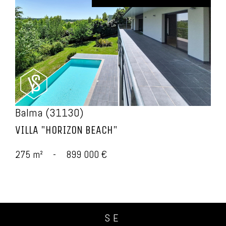
voir le bien
Balma (31130)
VILLA "HORIZON BEACH"
275 m²
-
899 000 €
SE