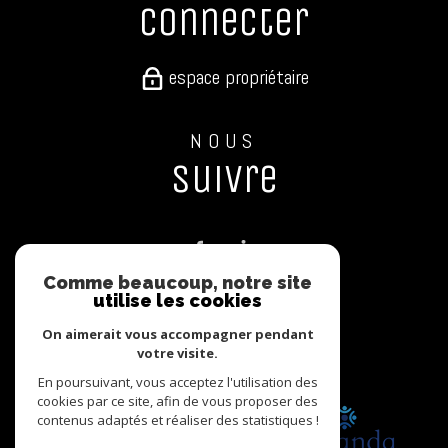
connecter
espace propriétaire
NOUS
suivre
Comme beaucoup, notre site
utilise les cookies
NOUS
On aimerait vous accompagner pendant
adhérons
votre visite.
En poursuivant, vous acceptez l'utilisation des
cookies par ce site, afin de vous proposer des
contenus adaptés et réaliser des statistiques !