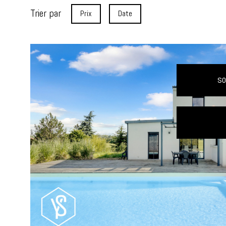
Trier par
Prix
Date
s
voir le
bien