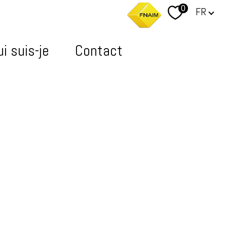
Langue
0
FR
i suis-je
Contact