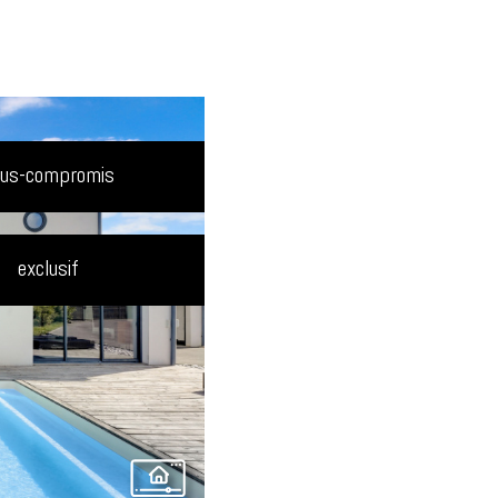
ous-compromis
exclusif