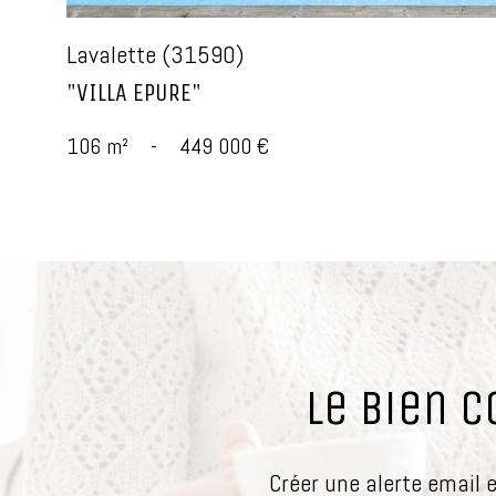
Lavalette (31590)
"VILLA EPURE"
106 m²
-
449 000 €
le bien 
Créer une alerte email 