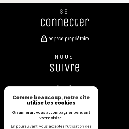
SE
connecter
espace propriétaire
NOUS
suivre
Comme beaucoup, notre site
utilise les cookies
NOUS
On aimerait vous accompagner pendant
adhérons
votre visite.
En poursuivant, vous acceptez l'utilisation des