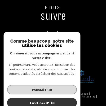
NOUS
suivre
Comme beaucoup, notre site
utilise les cookies
NOUS
On aimerait vous accompagner pendant
adhérons
votre visite.
En poursuivant, vous acceptez l'utilisation des
cookies par ce site, afin de vous proposer des
contenus adaptés et réaliser des statistiques !
PARAMÉTRER
© 2026 | Tous droits réservés | Traduction powered by Google |
Nos honoraires
Plan du site
Mentions légales
Admin
Partenaires
Politique RGPD
Cookies
TOUT ACCEPTER