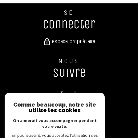
SE
connecter
espace propriétaire
NOUS
suivre
Comme beaucoup, notre site
utilise les cookies
NOUS
On aimerait vous accompagner pendant
adhérons
votre visite.
En poursuivant, vous acceptez l'utilisation des