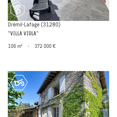
Drémil-Lafage (31280)
"VILLA VIOLA"
106 m²
-
372 000 €
voir le bien