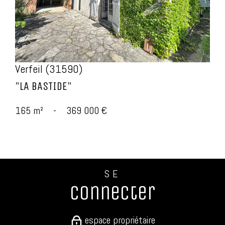
Verfeil (31590)
"LA BASTIDE"
165 m²
-
369 000 €
SE
connecter
espace propriétaire