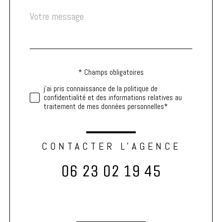
Message
Fieldset
*
par
défaut
* Champs obligatoires
Validation
j'ai pris connaissance de la politique de
confidentialité et des informations relatives au
traitement de mes données personnelles*
CONTACTER L'AGENCE
06 23 02 19 45
Validation